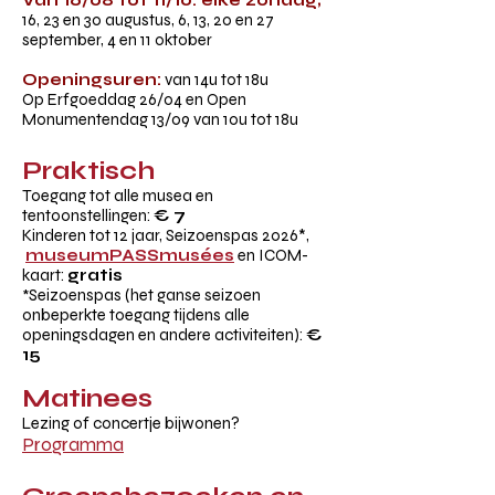
Van 16/08 tot 11/10: elke zondag;
16, 23 en 30 augustus, 6, 13, 20 en 27
september, 4 en 11 oktober
Openingsuren:
van 14u tot 18u
Op Erfgoeddag 26/04 en Open
Monumentendag 13/09 van 10u tot 18u
Praktisch
Toegang tot alle musea en
tentoonstellingen:
€ 7
Kinderen tot 12 jaar, Seizoenspas 2026*,
museumPASSmusées
en
ICOM
-
kaart:
gratis
Seizoenspas (het ganse seizoen
*
onbeperkte toegang tijdens alle
openingsdagen en andere activiteiten):
€
15
Matinees
Lezing of concertje bijwonen?
Programma